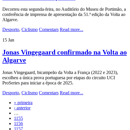
Decorreu esta segunda-feira, no Auditório do Museu de Portimão, a
conferência de imprensa de apresentação da 51.ª edição da Volta ao
Algarve.
Desporto
,
Ciclismo
Comentars
Read more...
15
Jan
Jonas Vingegaard confirmado na Volta ao
Algarve
Jonas Vingegaard, bicampeão da Volta a França (2022 e 2023),
escolheu a única prova portuguesa por etapas do circuito UCI
ProSeries para iniciar a época de 2025.
Desporto
,
Ciclismo
Comentars
Read more...
« primeira
Páginas
‹ anterior
…
1155
1156
1157