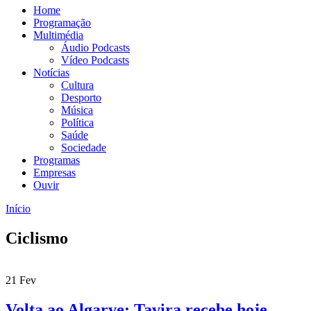
Home
Programação
Multimédia
Áudio Podcasts
Vídeo Podcasts
Notícias
Cultura
Desporto
Música
Política
Saúde
Sociedade
Programas
Empresas
Ouvir
Início
Está aqui
Ciclismo
21
Fev
Volta ao Algarve: Tavira recebe hoje