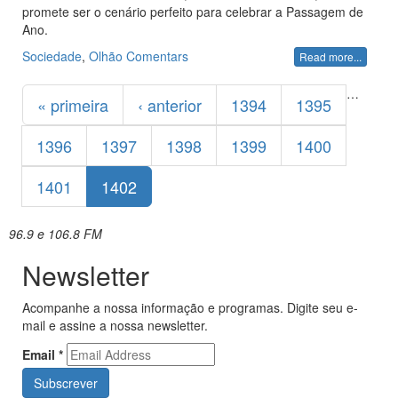
promete ser o cenário perfeito para celebrar a Passagem de
Ano.
Sociedade
,
Olhão
Comentars
Read more...
Páginas
…
« primeira
‹ anterior
1394
1395
1396
1397
1398
1399
1400
1401
1402
96.9 e 106.8 FM
Newsletter
Acompanhe a nossa informação e programas. Digite seu e-
mail e assine a nossa newsletter.
Email
*