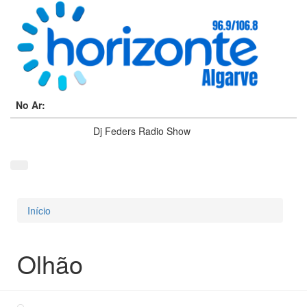
No Ar:
Dj Feders Radio Show
Início
Está aqui
Olhão