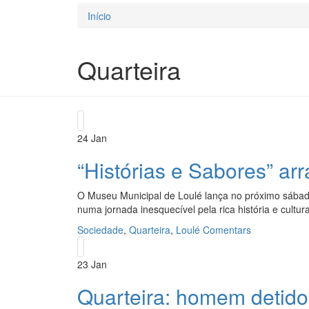
Início
Está aqui
Quarteira
24
Jan
“Histórias e Sabores” ar
O Museu Municipal de Loulé lança no próximo sábado, 
numa jornada inesquecível pela rica história e cultur
Sociedade
,
Quarteira
,
Loulé
Comentars
23
Jan
Quarteira: homem detido 