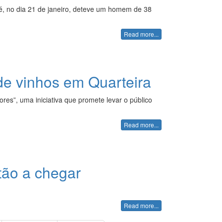
lé, no dia 21 de janeiro, deteve um homem de 38
Read more...
 de vinhos em Quarteira
res”, uma iniciativa que promete levar o público
Read more...
tão a chegar
Read more...