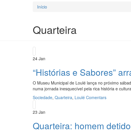
Início
Está aqui
Quarteira
24
Jan
“Histórias e Sabores” ar
O Museu Municipal de Loulé lança no próximo sábado, 
numa jornada inesquecível pela rica história e cultur
Sociedade
,
Quarteira
,
Loulé
Comentars
23
Jan
Quarteira: homem detido 