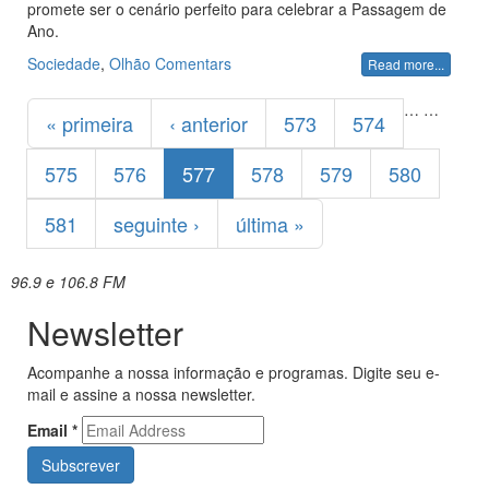
promete ser o cenário perfeito para celebrar a Passagem de
Ano.
Sociedade
,
Olhão
Comentars
Read more...
Páginas
…
…
« primeira
‹ anterior
573
574
575
576
577
578
579
580
581
seguinte ›
última »
96.9 e 106.8 FM
Newsletter
Acompanhe a nossa informação e programas. Digite seu e-
mail e assine a nossa newsletter.
Email
*